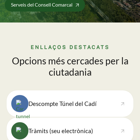
Serveis del Consell Comarcal
ENLLAÇOS DESTACATS
Opcions més cercades per la
ciutadania
Imatge
Descompte Túnel del Cadí
Imatge
Tràmits (seu electrònica)