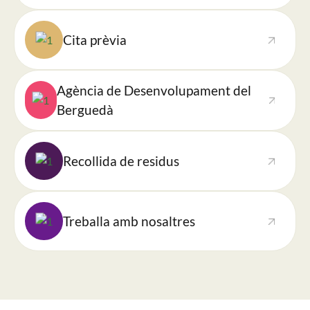
Imatge
Cita prèvia
Imatge
Agència de Desenvolupament del
Berguedà
Imatge
Recollida de residus
Imatge
Treballa amb nosaltres