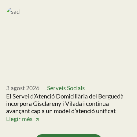
Imatge
Im
3 agost 2026
Serveis Socials
30
El Servei d’Atenció Domiciliària del Berguedà
Ll
incorpora Gisclareny i Vilada i continua
pr
avançant cap a un model d’atenció unificat
es
Llegir més
Ll