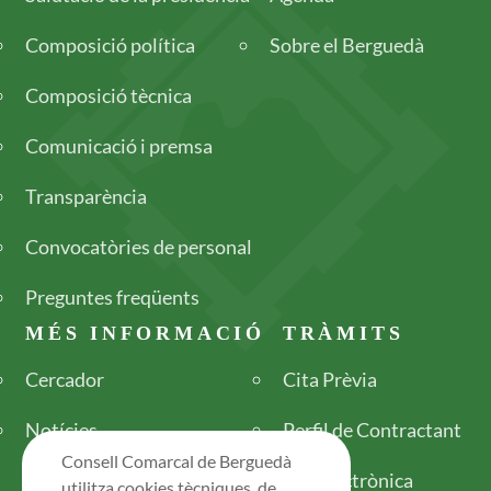
Composició política
Sobre el Berguedà
Composició tècnica
Comunicació i premsa
Transparència
Convocatòries de personal
Preguntes freqüents
MÉS INFORMACIÓ
TRÀMITS
Cercador
Cita Prèvia
Notícies
Perfil de Contractant
Consell Comarcal de Berguedà
Seu electrònica
utilitza cookies tècniques, de