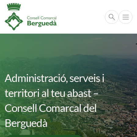
Cerca respo
Imatge
Vés al contingut
Administració, serveis i
territori al teu abast –
Consell Comarcal del
Berguedà