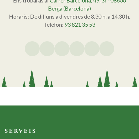
Ens trobaràs al
Carrer Barcelona, 49, 3r - 08600
Berga (Barcelona)
Horaris: De dilluns a divendres de 8.30 h. a 14.30 h.
Telèfon:
93 821 35 53
Footer serveis
SERVEIS