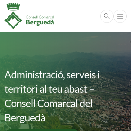
Cerca respo
Imatge
Vés al contingut
Administració, serveis i
territori al teu abast –
Consell Comarcal del
Berguedà