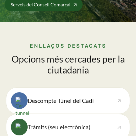
Serveis del Consell Comarcal
ENLLAÇOS DESTACATS
Opcions més cercades per la
ciutadania
Imatge
Descompte Túnel del Cadí
Imatge
Tràmits (seu electrònica)