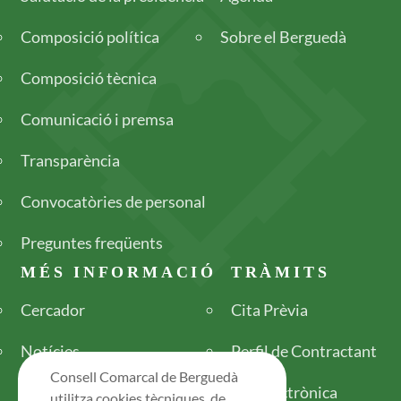
Composició política
Sobre el Berguedà
Composició tècnica
Comunicació i premsa
Transparència
Convocatòries de personal
Preguntes freqüents
MÉS INFORMACIÓ
TRÀMITS
Cercador
Cita Prèvia
Notícies
Perfil de Contractant
Consell Comarcal de Berguedà
Seu electrònica
utilitza cookies tècniques, de