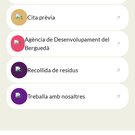
Imatge
Cita prèvia
Imatge
Agència de Desenvolupament del
Berguedà
Imatge
Recollida de residus
Imatge
Treballa amb nosaltres