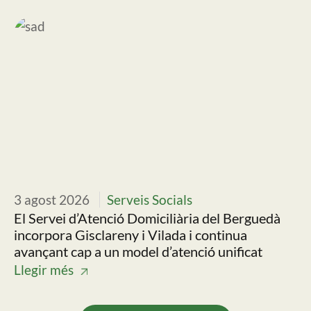
Imatge
Im
3 agost 2026
Serveis Socials
30
El Servei d’Atenció Domiciliària del Berguedà
Ll
incorpora Gisclareny i Vilada i continua
pr
avançant cap a un model d’atenció unificat
es
Llegir més
Ll