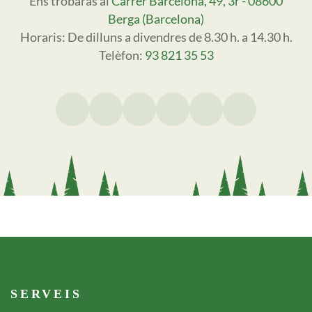
Ens trobaràs al
Carrer Barcelona, 49, 3r - 08600
Berga (Barcelona)
Horaris: De dilluns a divendres de 8.30 h. a 14.30 h.
Telèfon:
93 821 35 53
Footer serveis
SERVEIS