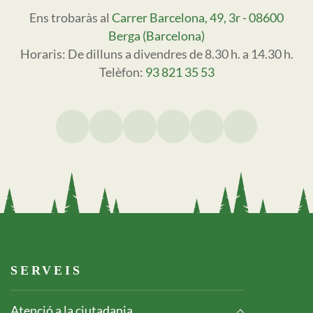
Ens trobaràs al
Carrer Barcelona, 49, 3r - 08600
Berga (Barcelona)
Horaris: De dilluns a divendres de 8.30 h. a 14.30 h.
Telèfon:
93 821 35 53
Footer serveis
SERVEIS
Atenció a la ciutadania