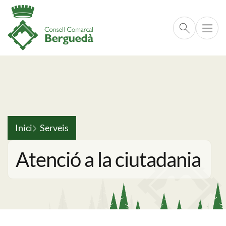
Cerca respo
Vés al contingut
Fil d'ariadna
Inici
Serveis
Atenció a la ciutadania