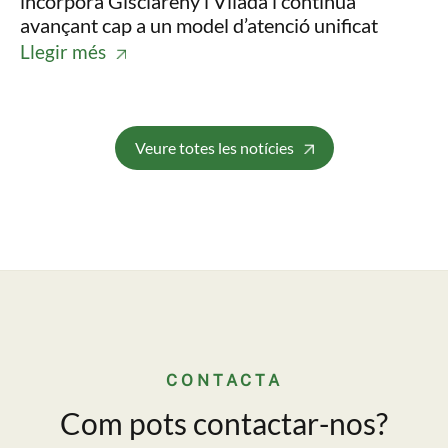
incorpora Gisclareny i Vilada i continua
pr
avançant cap a un model d’atenció unificat
es
Llegir més
Ll
Veure totes les notícies
CONTACTA
Com pots contactar-nos?