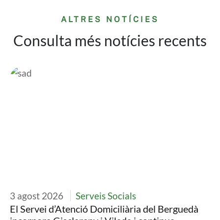
ALTRES NOTÍCIES
Consulta més notícies recents
Imatge
Im
3 agost 2026
Serveis Socials
30
El Servei d’Atenció Domiciliària del Berguedà
Ll