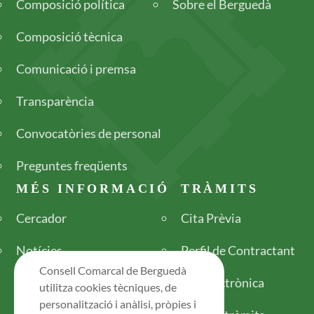
Composició política
Sobre el Berguedà
Composició tècnica
Comunicació i premsa
Transparència
Convocatòries de personal
Preguntes freqüents
MÉS INFORMACIÓ
TRÀMITS
Cercador
Cita Prèvia
Notícies
Perfil de Contractant
Consell Comarcal de Berguedà
Seu electrònica
utilitza cookies tècniques, de
personalització i anàlisi, pròpies i