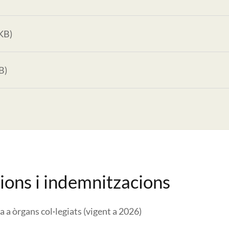
KB)
B)
cions i indemnitzacions
a a òrgans col·legiats (vigent a 2026)