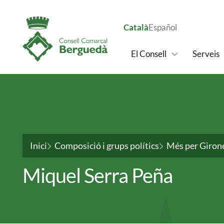
Català
Español
Navegació principal
El Consell
Serveis
Vés al contingut
Fil d'ariadna
Inici
Composició i grups polítics
Més per Girone
Miquel Serra Peña