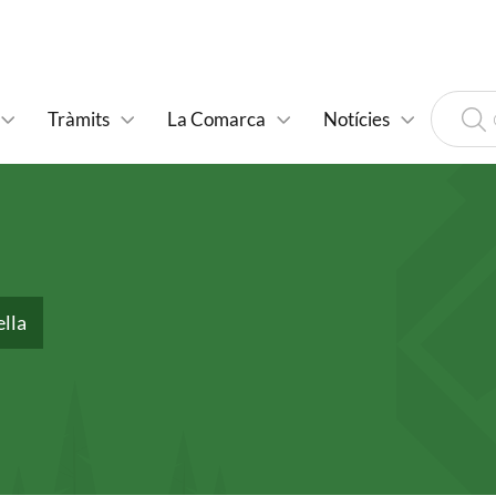
Tràmits
La Comarca
Notícies
lla