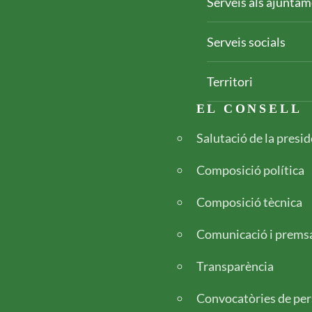
Serveis als ajunta
Serveis socials
Territori
Footer
EL CONSELL
Salutació de la presi
Composició política
Composició tècnica
Comunicació i prems
Transparència
Convocatòries de per