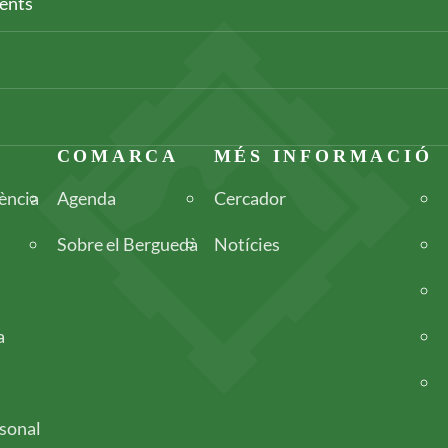
ments
COMARCA
MÉS INFORMACIÓ
dència
Agenda
Cercador
Sobre el Berguedà
Notícies
a
sonal