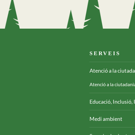
Footer serveis
SERVEIS
Atenció a la ciutad
Atenció a la ciutadani
Educació, Inclusió
Medi ambient