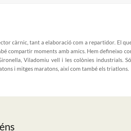
ctor càrnic, tant a elaboració com a repartidor. El q
també compartir moments amb amics. Hem defineixo co
ronella, Viladomiu vell i les colònies industrials. S
tons i mitges maratons, així com també els triatlons.
béns