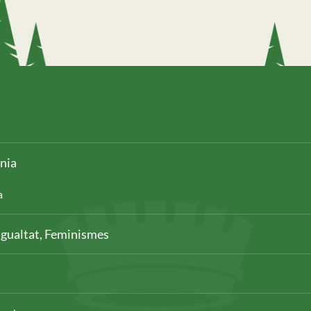
ania
a
, Igualtat, Feminismes