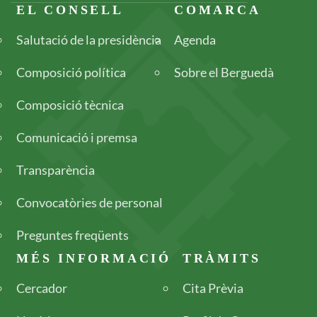
Footer
EL CONSELL
COMARCA
Salutació de la presidència
Agenda
Composició política
Sobre el Berguedà
Composició tècnica
Comunicació i premsa
Transparència
Convocatòries de personal
Preguntes freqüents
MÉS INFORMACIÓ
TRÀMITS
Cercador
Cita Prèvia