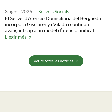
3 agost 2026
Serveis Socials
30
El Servei d’Atenció Domiciliària del Berguedà
Ll
incorpora Gisclareny i Vilada i continua
pr
avançant cap a un model d’atenció unificat
es
Llegir més
Ll
Veure totes les notícies