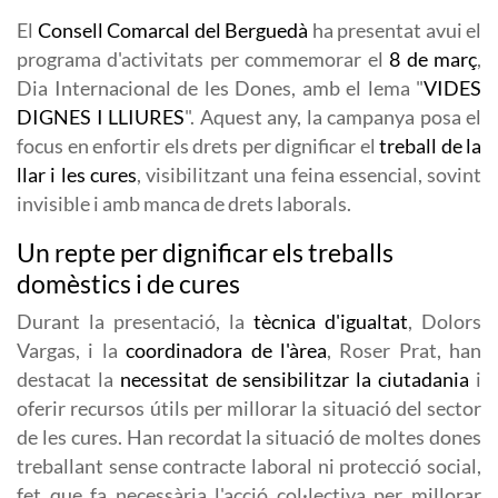
El
Consell Comarcal del Berguedà
ha presentat avui el
programa d'activitats per commemorar el
8 de març
,
Dia Internacional de les Dones, amb el lema "
VIDES
DIGNES I LLIURES
". Aquest any, la campanya posa el
focus en enfortir els drets per dignificar el
treball de la
llar i les cures
, visibilitzant una feina essencial, sovint
invisible i amb manca de drets laborals.
Un repte per dignificar els treballs
domèstics i de cures
Durant la presentació, la
tècnica d'igualtat
, Dolors
Vargas, i la
coordinadora de l'àrea
, Roser Prat, han
destacat la
necessitat de sensibilitzar la ciutadania
i
oferir recursos útils per millorar la situació del sector
de les cures. Han recordat la situació de moltes dones
treballant sense contracte laboral ni protecció social,
fet que fa necessària l'acció col·lectiva per millorar