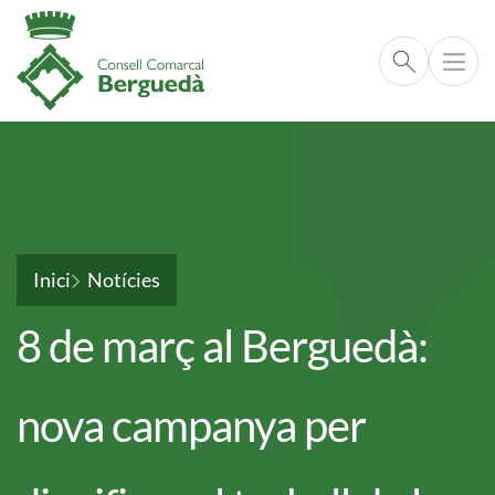
Cerca respo
Vés al contingut
Fil d'ariadna
Inici
Notícies
8 de març al Berguedà:
nova campanya per