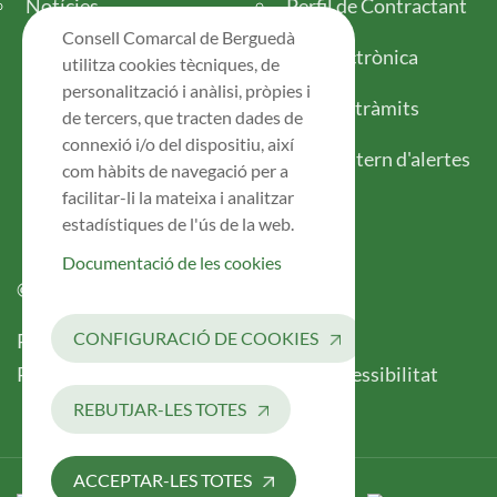
Notícies
Perfil de Contractant
Consell Comarcal de Berguedà
Seu electrònica
utilitza cookies tècniques, de
personalització i anàlisi, pròpies i
Tots els tràmits
de tercers, que tracten dades de
connexió i/o del dispositiu, així
Canal intern d'alertes
com hàbits de navegació per a
facilitar-li la mateixa i analitzar
estadístiques de l'ús de la web.
Documentació de les cookies
© 2026 Consell Comarcal del Berguedà
Legal
CONFIGURACIÓ DE COOKIES
Política de Privacitat
Avís Legal
Registre d’Activitats de Tractament
Accessibilitat
REBUTJAR-LES TOTES
ACCEPTAR-LES TOTES