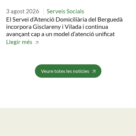
3 agost 2026
Serveis Socials
30
El Servei d’Atenció Domiciliària del Berguedà
Ll
incorpora Gisclareny i Vilada i continua
pr
avançant cap a un model d’atenció unificat
es
Llegir més
Ll
Veure totes les notícies