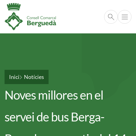
Cerca respo
Vés al contingut
Fil d'ariadna
Inici
Notícies
Noves millores en el
servei de bus Berga-