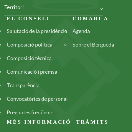
Territori
Footer
EL CONSELL
COMARCA
Salutació de la presidència
Agenda
Composició política
Sobre el Berguedà
Composició tècnica
Comunicació i premsa
Transparència
Convocatòries de personal
Preguntes freqüents
MÉS INFORMACIÓ
TRÀMITS