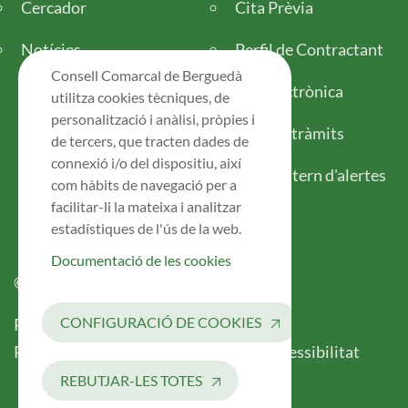
Cercador
Cita Prèvia
Notícies
Perfil de Contractant
Consell Comarcal de Berguedà
Seu electrònica
utilitza cookies tècniques, de
personalització i anàlisi, pròpies i
Tots els tràmits
de tercers, que tracten dades de
connexió i/o del dispositiu, així
Canal intern d'alertes
com hàbits de navegació per a
facilitar-li la mateixa i analitzar
estadístiques de l'ús de la web.
Documentació de les cookies
© 2026 Consell Comarcal del Berguedà
Legal
CONFIGURACIÓ DE COOKIES
Política de Privacitat
Avís Legal
Registre d’Activitats de Tractament
Accessibilitat
REBUTJAR-LES TOTES