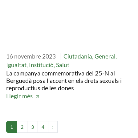
16 novembre 2023
Ciutadania, General,
Igualtat, Institució, Salut
La campanya commemorativa del 25-N al
Berguedà posa l'accent en els drets sexuals i
reproductius de les dones
Llegir més
Paginació
Pàgina
Pàgina
Pàgina
Pàgina
Pàgina següent
1
2
3
4
›