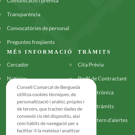
Comunicació i premsa
Transparència
Convocatòries de personal
Preguntes freqüents
MÉS INFORMACIÓ
TRÀMITS
Cercador
Cita Prèvia
Notícies
Perfil de Contractant
Consell Comarcal de Berguedà
Seu electrònica
utilitza cookies tècniques, de
personalització i anàlisi, pròpies i
Tots els tràmits
de tercers, que tracten dades de
connexió i/o del dispositiu, així
Canal intern d'alertes
com hàbits de navegació per a
facilitar-li la mateixa i analitzar