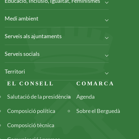
Educació, Inclusió, Igualtat, Feminismes
Medi ambient
Serveis als ajuntaments
Serveis socials
Territori
Footer
EL CONSELL
COMARCA
Salutació de la presidència
Agenda
Composició política
Sobre el Berguedà
Composició tècnica