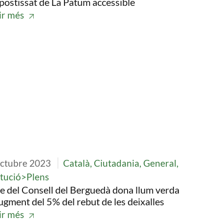
postissat de La Patum accessible
ir més
tge
octubre 2023
Català, Ciutadania, General,
itució>Plens
le del Consell del Berguedà dona llum verda
augment del 5% del rebut de les deixalles
ir més