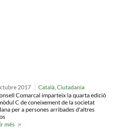
tge
octubre 2017
Català, Ciutadania
onsell Comarcal imparteix la quarta edició
mòdul C de coneixement de la societat
lana per a persones arribades d'altres
os
ir més