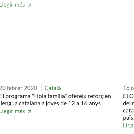
Llegir més
Imatge
Ima
20 febrer 2020
Català
16 
El programa "Hola família" ofereix reforç en
El C
llengua catalana a joves de 12 a 16 anys
del 
cata
Llegir més
païs
Lleg