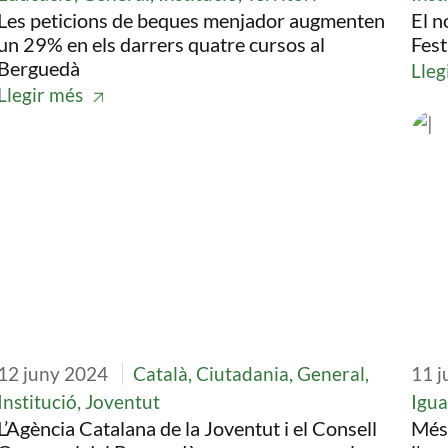
Les peticions de beques menjador augmenten
El n
un 29% en els darrers quatre cursos al
Fest
Berguedà
Lleg
Llegir més
Imatge
Ima
12 juny 2024
Català, Ciutadania, General,
11 j
Institució, Joventut
Igua
L’Agència Catalana de la Joventut i el Consell
Més