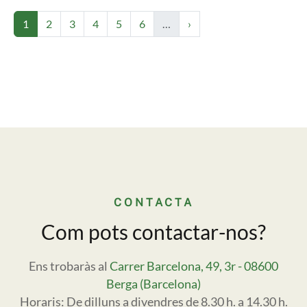
Paginació
Pàgina
Pàgina
Pàgina
Pàgina
Pàgina
Pàgina
Pàgina següent
1
2
3
4
5
6
…
›
CONTACTA
Com pots contactar-nos?
Ens trobaràs al
Carrer Barcelona, 49, 3r - 08600
Berga (Barcelona)
Horaris: De dilluns a divendres de 8.30 h. a 14.30 h.