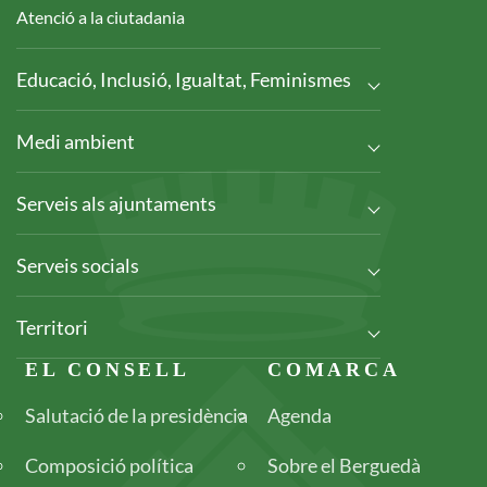
Atenció a la ciutadania
Educació, Inclusió, Igualtat, Feminismes
Medi ambient
Serveis als ajuntaments
Serveis socials
Territori
Footer
EL CONSELL
COMARCA
Salutació de la presidència
Agenda
Composició política
Sobre el Berguedà