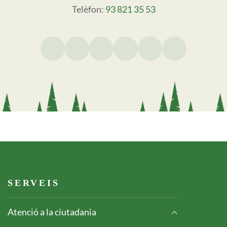
Telèfon:
93 821 35 53
Footer serveis
SERVEIS
Atenció a la ciutadania