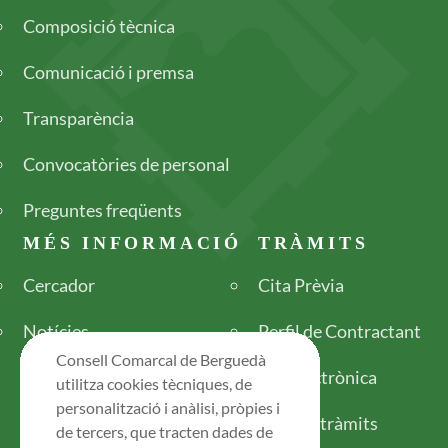
Composició tècnica
Comunicació i premsa
Transparència
Convocatòries de personal
Preguntes freqüents
MÉS INFORMACIÓ
TRÀMITS
Cercador
Cita Prèvia
Notícies
Perfil de Contractant
Consell Comarcal de Berguedà
Seu electrònica
utilitza cookies tècniques, de
personalització i anàlisi, pròpies i
Tots els tràmits
de tercers, que tracten dades de