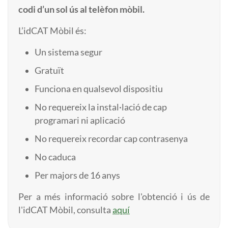
codi d’un sol ús al telèfon mòbil.
L’idCAT Mòbil és:
Un sistema segur
Gratuït
Funciona en qualsevol dispositiu
No requereix la instal·lació de cap
programari ni aplicació
No requereix recordar cap contrasenya
No caduca
Per majors de 16 anys
Per a més informació sobre l'obtenció i ús de
l'idCAT Mòbil, consulta
aquí