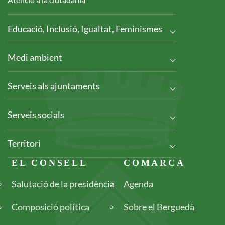
Educació, Inclusió, Igualtat, Feminismes
Medi ambient
Serveis als ajuntaments
Serveis socials
Territori
Footer
EL CONSELL
COMARCA
Salutació de la presidència
Agenda
Composició política
Sobre el Berguedà