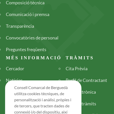
Composició tècnica
Comunicació i premsa
Transparència
Convocatòries de personal
Preguntes freqüents
MÉS INFORMACIÓ
TRÀMITS
Cercador
Cita Prèvia
Notícies
Perfil de Contractant
Consell Comarcal de Berguedà
Seu electrònica
utilitza cookies tècniques, de
personalització i anàlisi, pròpies i
Tots els tràmits
de tercers, que tracten dades de
connexió i/o del dispositiu, així