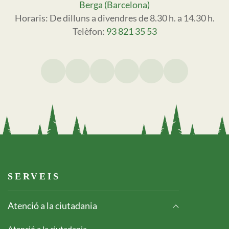
Berga (Barcelona)
Horaris: De dilluns a divendres de 8.30 h. a 14.30 h.
Telèfon:
93 821 35 53
Footer serveis
SERVEIS
Atenció a la ciutadania
Atenció a la ciutadania