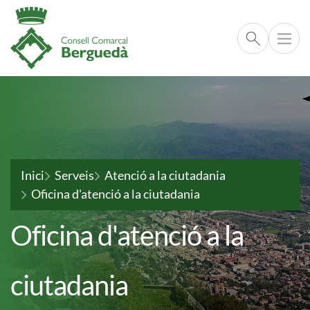
Cerca respo
Vés al contingut
Fil d'ariadna
Inici
Serveis
Atenció a la ciutadania
Oficina d'atenció a la ciutadania
Oficina d'atenció a la
ciutadania