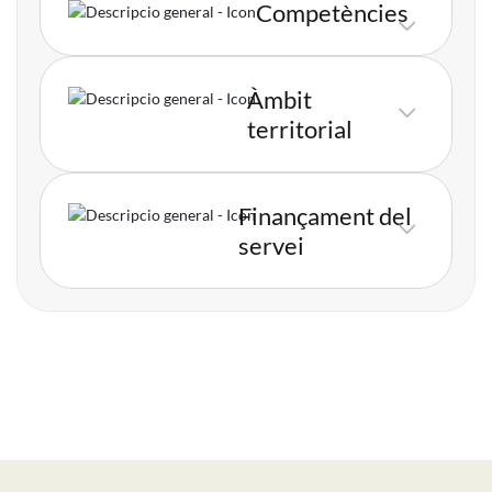
Competències
Imatge
Àmbit
Imatge
territorial
Finançament del
Imatge
servei