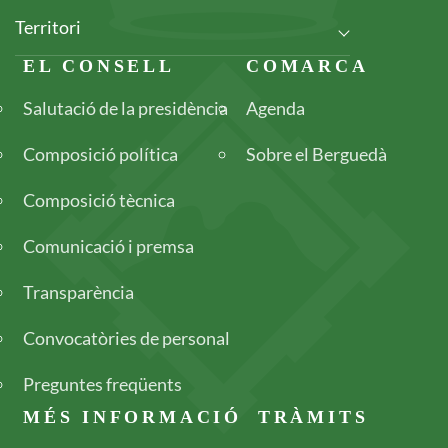
Territori
Footer
EL CONSELL
COMARCA
Salutació de la presidència
Agenda
Composició política
Sobre el Berguedà
Composició tècnica
Comunicació i premsa
Transparència
Convocatòries de personal
Preguntes freqüents
MÉS INFORMACIÓ
TRÀMITS