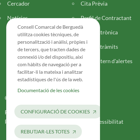
Cercador
Cita Prèvia
Notícies
Perfil de Contractant
Consell Comarcal de Berguedà
Seu electrònica
utilitza cookies tècniques, de
personalització i anàlisi, pròpies i
Tots els tràmits
de tercers, que tracten dades de
connexió i/o del dispositiu, així
Canal intern d'alertes
com hàbits de navegació per a
facilitar-li la mateixa i analitzar
estadístiques de l'ús de la web.
Documentació de les cookies
© 2026 Consell Comarcal del Berguedà
Legal
CONFIGURACIÓ DE COOKIES
Política de Privacitat
Avís Legal
Registre d’Activitats de Tractament
Accessibilitat
REBUTJAR-LES TOTES