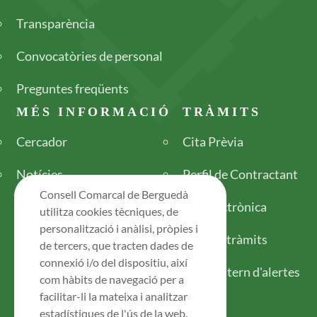
Transparència
Convocatòries de personal
Preguntes freqüents
MÉS INFORMACIÓ
TRÀMITS
Cercador
Cita Prèvia
Notícies
Perfil de Contractant
Consell Comarcal de Berguedà
Seu electrònica
utilitza cookies tècniques, de
personalització i anàlisi, pròpies i
Tots els tràmits
de tercers, que tracten dades de
connexió i/o del dispositiu, així
Canal intern d'alertes
com hàbits de navegació per a
facilitar-li la mateixa i analitzar
estadístiques de l'ús de la web.