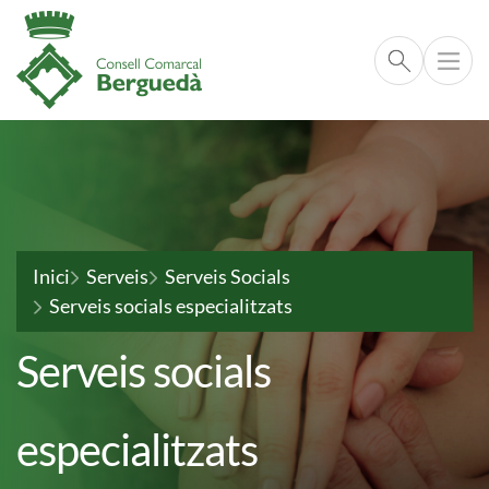
Cerca respo
Vés al contingut
Fil d'ariadna
Inici
Serveis
Serveis Socials
Serveis socials especialitzats
Serveis socials
especialitzats