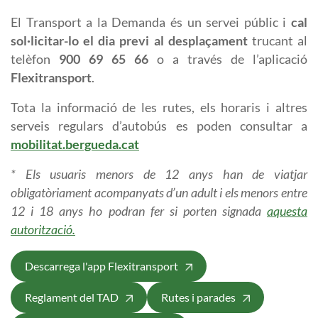
El Transport a la Demanda és un servei públic i
cal
sol·licitar-lo el dia previ al desplaçament
trucant al
telèfon
900 69 65 66
o a través de l’aplicació
Flexitransport
.
Tota la informació de les rutes, els horaris i altres
serveis regulars d’autobús es poden consultar a
mobilitat.bergueda.cat
* Els usuaris menors de 12 anys han de viatjar
obligatòriament acompanyats d’un adult i els menors entre
12 i 18 anys ho podran fer si porten signada
aquesta
autorització.
Descarrega l'app Flexitransport
Reglament del TAD
Rutes i parades