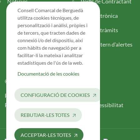
Notícies
Perfil de Contractant
Consell Comarcal de Berguedà
Seu electrònica
utilitza cookies tècniques, de
personalització i anàlisi, pròpies i
Tots els tràmits
de tercers, que tracten dades de
connexió i/o del dispositiu, així
Canal intern d'alertes
com hàbits de navegació per a
facilitar-li la mateixa i analitzar
estadístiques de l'ús de la web.
Documentació de les cookies
© 2026 Consell Comarcal del Berguedà
Legal
CONFIGURACIÓ DE COOKIES
Política de Privacitat
Avís Legal
Registre d’Activitats de Tractament
Accessibilitat
REBUTJAR-LES TOTES
ACCEPTAR-LES TOTES