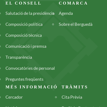
Footer
EL CONSELL
COMARCA
Salutació de la presidència
Agenda
Composició política
Sobre el Berguedà
Composició tècnica
Comunicació i premsa
Transparència
Convocatòries de personal
Preguntes freqüents
MÉS INFORMACIÓ
TRÀMITS
Cercador
Cita Prèvia