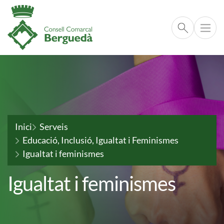
Cerca respo
Vés al contingut
Fil d'ariadna
Inici
Serveis
Educació, Inclusió, Igualtat i Feminismes
Igualtat i feminismes
Igualtat i feminismes