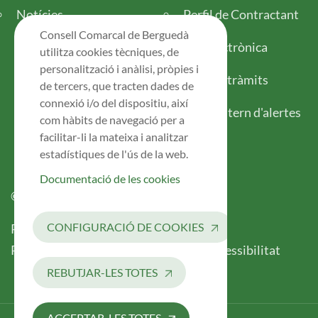
Notícies
Perfil de Contractant
Consell Comarcal de Berguedà
Seu electrònica
utilitza cookies tècniques, de
personalització i anàlisi, pròpies i
Tots els tràmits
de tercers, que tracten dades de
connexió i/o del dispositiu, així
Canal intern d'alertes
com hàbits de navegació per a
facilitar-li la mateixa i analitzar
estadístiques de l'ús de la web.
Documentació de les cookies
© 2026 Consell Comarcal del Berguedà
Legal
CONFIGURACIÓ DE COOKIES
Política de Privacitat
Avís Legal
Registre d’Activitats de Tractament
Accessibilitat
REBUTJAR-LES TOTES
ACCEPTAR-LES TOTES