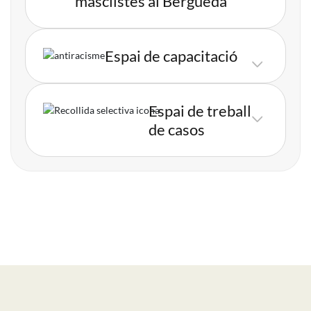
masclistes al Berguedà
Espai de capacitació
Imatge
Espai de treball
Imatge
de casos