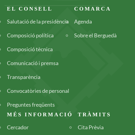
Footer
EL CONSELL
COMARCA
Salutació de la presidència
Agenda
Composició política
Sobre el Berguedà
Composició tècnica
Comunicació i premsa
Transparència
Convocatòries de personal
Preguntes freqüents
MÉS INFORMACIÓ
TRÀMITS
Cercador
Cita Prèvia